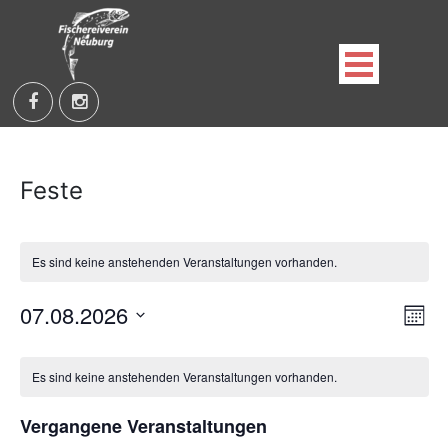
Skip
to
content
Fischereiverein Neuburg an der Kammel e.V.
Feste
Es sind keine anstehenden Veranstaltungen vorhanden.
An
Ve
07.08.2026
Mona
An
Datum
Nav
Kalender
wählen.
Na
Es sind keine anstehenden Veranstaltungen vorhanden.
von
Vergangene Veranstaltungen
Veranstaltungen