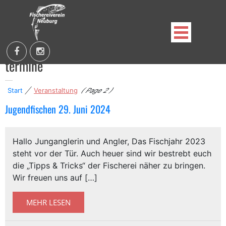
Skip
to
content
termine
Fischereiverein Neuburg an der Kammel e.V.
Start
|
Veranstaltung
( Page 2 )
Jugendfischen 29. Juni 2024
Hallo Junganglerin und Angler, Das Fischjahr 2023
steht vor der Tür. Auch heuer sind wir bestrebt euch
die „Tipps & Tricks“ der Fischerei näher zu bringen.
Wir freuen uns auf […]
MEHR LESEN