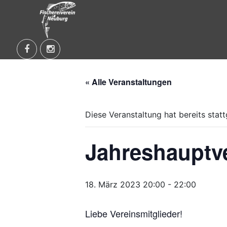
Skip
to
content
Fischereiverein Neuburg an der Kammel e.V
« Alle Veranstaltungen
Diese Veranstaltung hat bereits stat
Jahreshauptv
18. März 2023 20:00
-
22:00
Liebe Vereinsmitglieder!